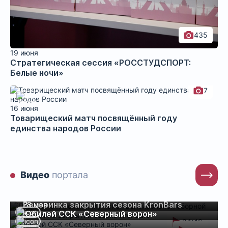
435
19 июня
Стратегическая сессия «РОССТУДСПОРТ:
Белые ночи»
7
16 июня
Товарищеский матч посвящённый году
единства народов России
Видео
портала
26 июня
Подкаст с игроками мужской
волейбольной сборной
18 июня
Вечеринка закрытия сезона KronBars
28 мая
Юбилей ССК «Северный ворон»
34:46