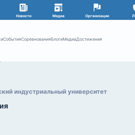
Новости
Медиа
Организации
Л
ки
События
Соревнования
Блоги
Медиа
Достижения
кий индустриальный университет
ия