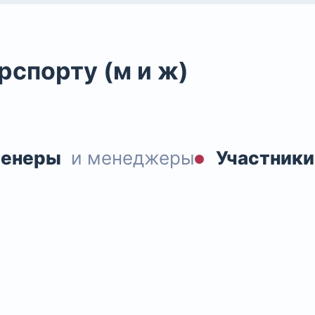
рспорту (м и ж)
ренеры
и менеджеры
Участники