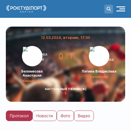
Портал
студенческого спорта
12.03.2024, вторник, 17:30
0 : 1
Беломесова
Лапина Владислава
Анастасия
Южный слон
Южный слон
настольный теннис(ж)
1
Протокол
Новости
Фото
Видео