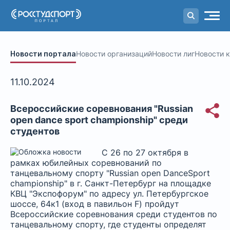
Портал
студенческого спорта
Новости портала
Новости организаций
Новости лиг
Новости 
11.10.2024
Всероссийские соревнования "Russian
open dance sport championship" среди
студентов
С 26 по 27 октября в
рамках юбилейных соревнований по
танцевальному спорту "Russian open DanceSport
championship" в г. Санкт-Петербург на площадке
КВЦ "Экспофорум" по адресу ул. Петербургское
шоссе, 64к1 (вход в павильон F) пройдут
Всероссийские соревнования среди студентов по
танцевальному спорту, где студенты определят