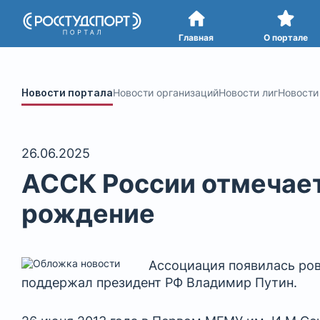
Портал
студенческого спорта
Главная
О портале
Новости портала
Новости организаций
Новости лиг
Новости
26.06.2025
АССК России отмечает
рождение
Ассоциация появилась ров
поддержал президент РФ Владимир Путин.