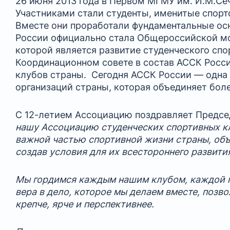
26 июня 2013 года в Первом МГМУ им. И.М.С
Участниками стали студенты, именитые спорт
Вместе они проработали фундаментальные осн
России официально стала Общероссийской м
которой является развитие студенческого спо
Координационном совете в состав АССК Росси
клубов страны. Сегодня АССК России — одн
организаций страны, которая объединяет боле
С 12-летием Ассоциацию поздравляет Предс
нашу Ассоциацию студенческих спортивных кл
важной частью спортивной жизни страны, объ
создав условия для их всестороннего развити
Мы гордимся каждым нашим клубом, каждой п
вера в дело, которое мы делаем вместе, позв
крепче, ярче и перспективнее.