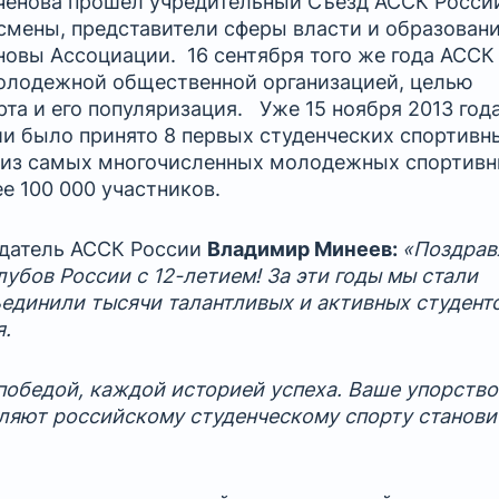
еченова прошел учредительный Съезд АССК Росси
смены, представители сферы власти и образовани
овы Ассоциации. 16 сентября того же года АССК
олодежной общественной организацией, целью
рта и его популяризация. Уже 15 ноября 2013 года
и было принято 8 первых студенческих спортивн
а из самых многочисленных молодежных спортив
е 100 000 участников.
едатель АССК России
Владимир Минеев:
«Поздра
убов России с 12-летием! За эти годы мы стали
единили тысячи талантливых и активных студенто
я.
обедой, каждой историей успеха. Ваше упорство
оляют российскому студенческому спорту станови