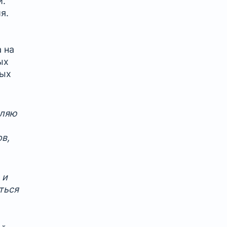
и.
я.
 на
ых
ных
вляю
в,
 и
ться