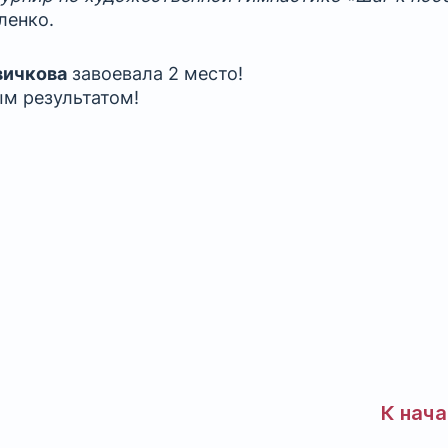
ленко.
вичкова
завоевала 2 место!
м результатом!
К нач