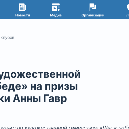
Новости
Медиа
Организации
Л
 клубов
художественной
беде» на призы
ки Анны Гавр
урнир по художественной гимнастике «Шаг к поб