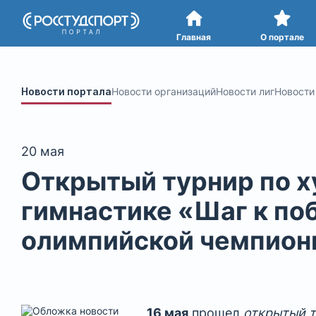
Портал
студенческого спорта
Главная
О портале
Новости портала
Новости организаций
Новости лиг
Новости
20 мая
Открытый турнир по 
гимнастике «Шаг к по
олимпийской чемпион
16 мая
прошел
открытый т