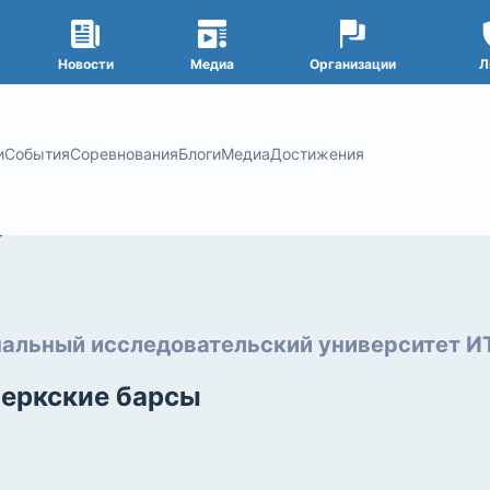
Новости
Медиа
Организации
Л
и
События
Соревнования
Блоги
Медиа
Достижения
альный исследовательский университет 
еркские барсы