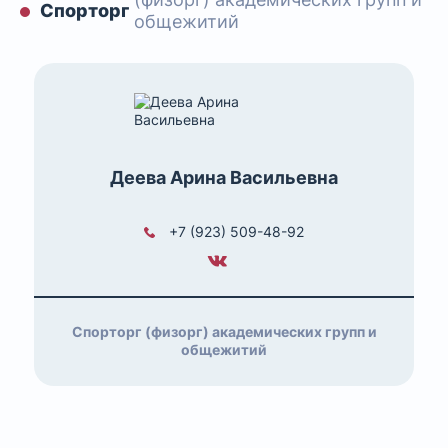
Спорторг
общежитий
Деева Арина Васильевна
+7 (923) 509-48-92
Спорторг (физорг) академических групп и
общежитий