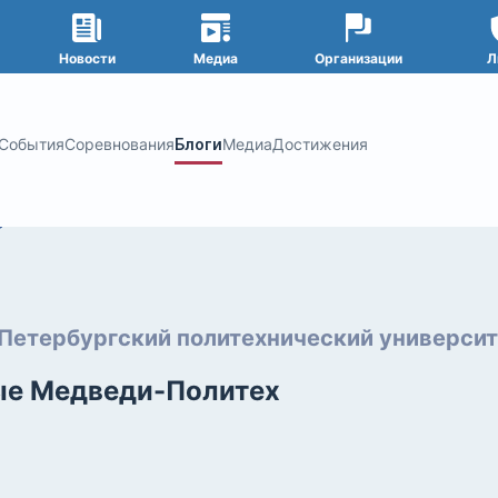
Новости
Медиа
Организации
Л
События
Соревнования
Блоги
Медиа
Достижения
Петербургский политехнический университ
ые Медведи-Политех