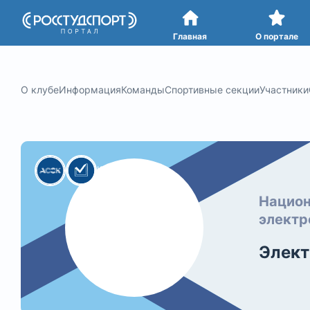
Портал
студенческого спорта
Главная
О портале
О клубе
Информация
Команды
Спортивные секции
Участники
Национ
электр
Элект