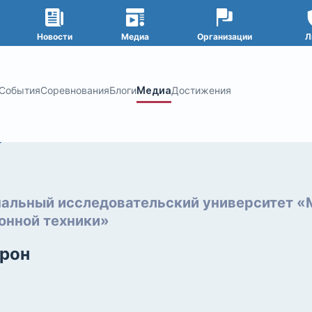
Новости
Медиа
Организации
Л
События
Соревнования
Блоги
Медиа
Достижения
альный исследовательский университет «
онной техники»
рон