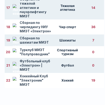
тяжелой
Тяжелая
17
атлетике и
14
атлетика
пауэрлифтингу
МИЭТ
Сборная по
18
чирлидингу НИУ
Чир спорт
36
МИЭТ «Электрон»
Сборная по
19
Шахматы
7
шахматам МИЭТ
Турклуб МИЭТ
Спортивный
20
0
туризм
"Полупроводник"
Футбольный клуб
21
«Электрон» |
Футбол
0
МИЭТ
Хоккейный Клуб
22
"Электроник"
Хоккей
19
МИЭТ