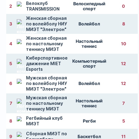
Велоклуб
Велосипедный
2
0
спорт
TRANSMISSION
Женская сборная
3
по волейболу НИУ
Волейбол
8
МИЭТ "Электрон"
Женская сборная
Настольный
4
по настольному
10
теннис
теннису МИЭТ
Киберспортивное
Компьютерный
5
движение MIET
12
спорт
Esports
Мужская сборная
6
по волейболу НИУ
Волейбол
12
МИЭТ "Электрон"
Мужская сборная
Настольный
7
по настольному
7
теннис
теннису МИЭТ
Регбийный клуб
8
Регби
5
МИЭТ
Сборная МИЭТ по
9
Баскетбол
11