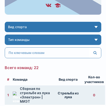
Вид спорта
Тип команды
Всего команд: 22
Кол-во
#
Команда
Вид спорта
участников
Сборная по
стрельбе из лука
Стрельба из
1
0
лука
«Электрон» |
МИЭТ