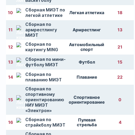
Баскетболу
Сборная МИЭТ по
10
Легкая атлетика
18
легкой атлетике
Сборная по
11
армрестлингу
Армрестлинг
13
МИЭТ
Сборная по
Автомобильный
12
21
спорт
картингу MING
Сборная по мини-
13
Футбол
15
футболу МИЭТ
Сборная по
14
Плавание
22
плаванию МИЭТ
Сборная по
спортивному
Спортивное
15
ориентированию
0
ориентирование
НИУ МИЭТ
«Электрон»
Сборная по
Пулевая
16
4
стрельба
страйкболу МИЭТ
Сборная по