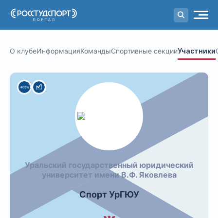
Портал
студенческого спорта
О клубе
Информация
Команды
Спортивные секции
Участники
Уральский государственный юридический
университет имени В.Ф. Яковлева
Спорт УрГЮУ