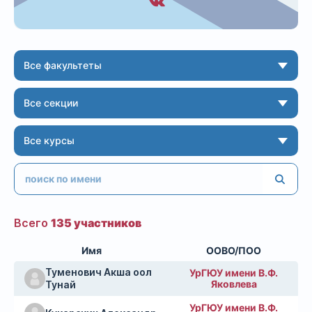
Все факультеты
Все секции
Все курсы
Всего
135 участников
Имя
ООВО/ПОО
Туменович Акша оол
УрГЮУ имени В.Ф.
Яковлева
Тунай
УрГЮУ имени В.Ф.