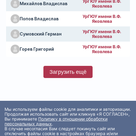
УрГЮУ имени В.Ф.
Михайлов Владислав
Яковлева
УрГЮУ имени В.Ф.
Попов Владислав
Яковлева
УрГЮУ имени В.Ф.
Сумовский Герман
Яковлева
УрГЮУ имени В.Ф.
Горев Григорий
Яковлева
Загрузить ещё
Мы используем файлы cookie для аналитики и авторизации.
Продолжая использовать сайт или кликнув «Я СОГЛАСЕН»,
Вы принимаете
Политику в отношении обработки
персональных данных
.
В случае несогласия Вам следует покинуть сайт или
отключить файлы cookie в настройках браузера и/или