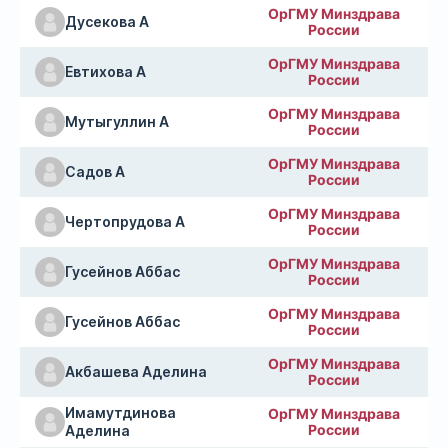
ОрГМУ Минздрава
Дусекова А
России
ОрГМУ Минздрава
Евтихова А
России
ОрГМУ Минздрава
Мутыгуллин А
России
ОрГМУ Минздрава
Садов А
России
ОрГМУ Минздрава
Чертопрудова А
России
ОрГМУ Минздрава
Гусейнов Аббас
России
ОрГМУ Минздрава
Гусейнов Аббас
России
ОрГМУ Минздрава
Акбашева Аделина
России
Имамутдинова
ОрГМУ Минздрава
России
Аделина