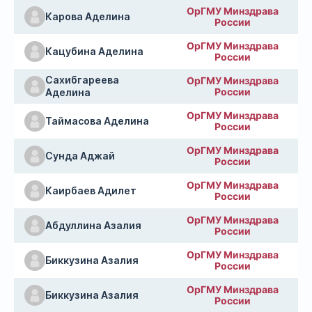
ОрГМУ Минздрава
Карова Аделина
России
ОрГМУ Минздрава
Кацубина Аделина
России
Сахибгареева
ОрГМУ Минздрава
России
Аделина
ОрГМУ Минздрава
Таймасова Аделина
России
ОрГМУ Минздрава
Сунда Аджай
России
ОрГМУ Минздрава
Каирбаев Адилет
России
ОрГМУ Минздрава
Абдуллина Азалия
России
ОрГМУ Минздрава
Биккузина Азалия
России
ОрГМУ Минздрава
Биккузина Азалия
России