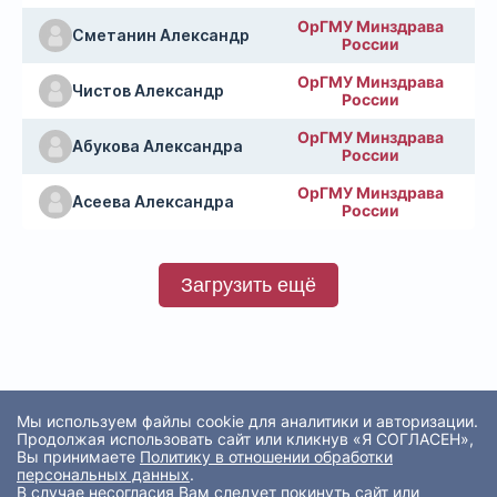
ОрГМУ Минздрава
Сметанин Александр
России
ОрГМУ Минздрава
Чистов Александр
России
ОрГМУ Минздрава
Абукова Александра
России
ОрГМУ Минздрава
Асеева Александра
России
Загрузить ещё
Мы используем файлы cookie для аналитики и авторизации.
Продолжая использовать сайт или кликнув «Я СОГЛАСЕН»,
Вы принимаете
Политику в отношении обработки
персональных данных
.
В случае несогласия Вам следует покинуть сайт или