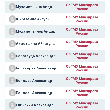
ОрГМУ Минздрава
Мухаметшина Аида
России
ОрГМУ Минздрава
Ширгазина Айгуль
России
ОрГМУ Минздрава
Мухаметьянов Айдар
России
ОрГМУ Минздрава
Ахметшина Айнагуль
России
ОрГМУ Минздрава
Белогрудь Александр
России
ОрГМУ Минздрава
Богатырев Александр
России
ОрГМУ Минздрава
Бондарь Александр
России
ОрГМУ Минздрава
Бондарь Александр
России
ОрГМУ Минздрава
Глинский Александр
России