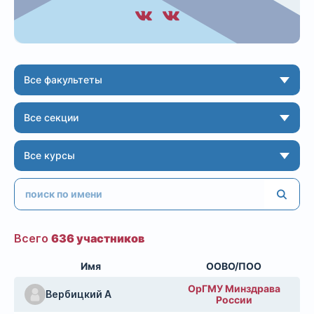
Все факультеты
Все секции
Все курсы
Всего
636 участников
Имя
ООВО/ПОО
ОрГМУ Минздрава
Вербицкий А
России