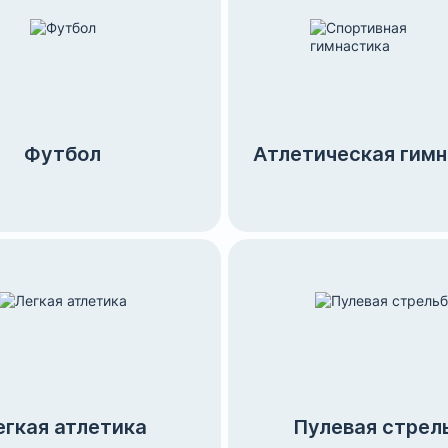
Футбол
Атлетическая гим
егкая атлетика
Пулевая стрел