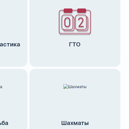
настика
ГТО
ьба
Шахматы