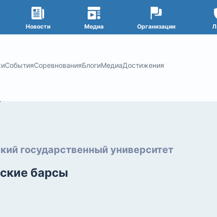
Новости
Медиа
Организации
Л
ки
События
Соревнования
Блоги
Медиа
Достижения
кий государственный университет
ские барсы