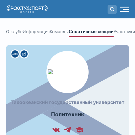
Портал
студенческого спорта
О клубе
Информация
Команды
Спортивные секции
Участники
Тихоокеанский государственный университет
Политехник