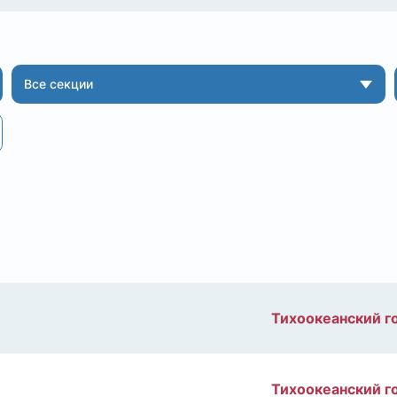
Все секции
Тихоокеанский г
Тихоокеанский г