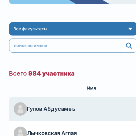
Все факультеты
Всего
984 участника
Имя
Гулов Абдусамеъ
Лычковская Аглая