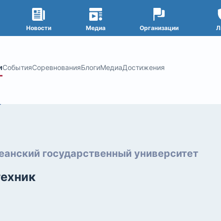
Новости
Медиа
Организации
Л
и
События
Соревнования
Блоги
Медиа
Достижения
еанский государственный университет
ехник