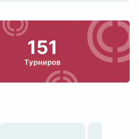
151
Турниров