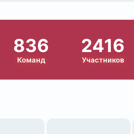
836
2416
Команд
Участников