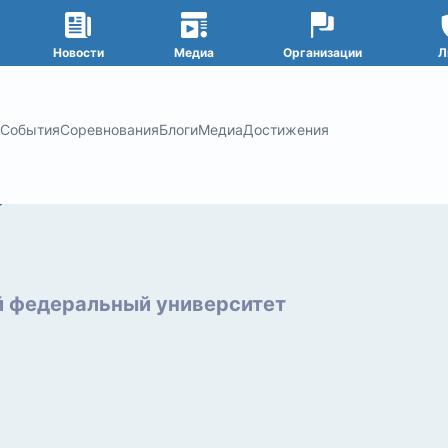
Новости
Медиа
Организации
Л
События
Соревнования
Блоги
Медиа
Достижения
 федеральный университет