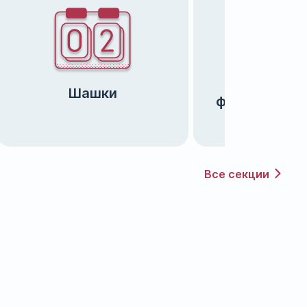
Оздоровит
Шашки
физическая 
Все секции