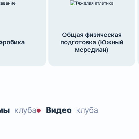
Общая физическая
эробика
подготовка (Южный
мередиан)
мы
клуба
Видео
клуба