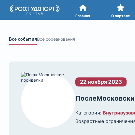
Портал
студенческого спорта
Главная
О портале
Все события
Все соревнования
22 ноября 2023
ПослеМосковски
Категория:
Внутривузов
Возрастные ограничения