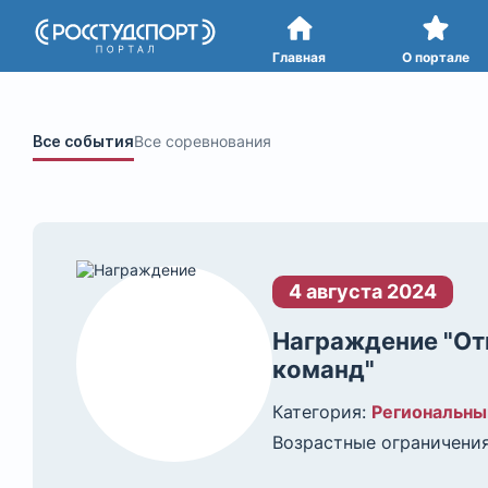
Портал
студенческого спорта
Главная
О портале
Все события
Все соревнования
4 августа 2024
Награждение "От
команд"
Категория:
Региональны
Возрастные ограничения