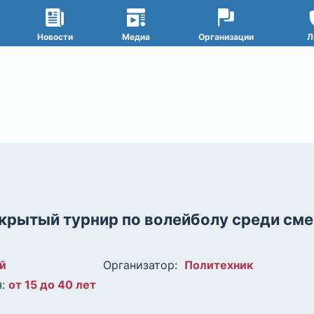
Новости
Медиа
Организации
Л
крытый турнир по волейболу среди см
й
Организатор:
Политехник
:
от 15 до 40 лет