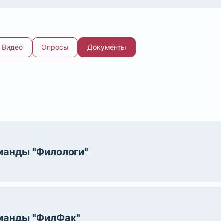
Видео
Опросы
Документы
оманды "Филологи"
оманды "ФилФак"