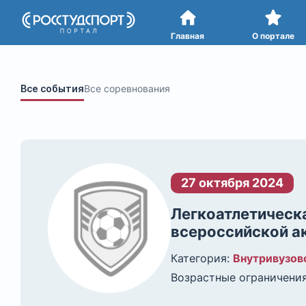
Портал
студенческого спорта
Главная
О портале
Все события
Все соревнования
27 октября 2024
Легкоатлетическ
всероссийской а
Категория:
Внутривузов
Возрастные ограничения