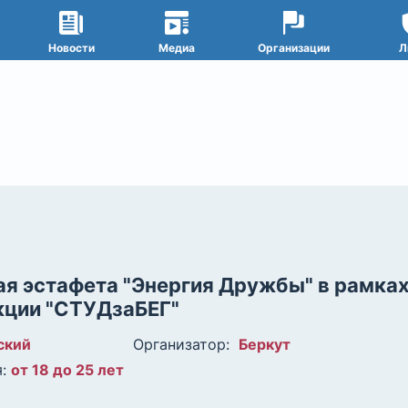
Новости
Медиа
Организации
Л
ая эстафета "Энергия Дружбы" в рамка
кции "СТУДзаБЕГ"
ский
Организатор:
Беркут
:
от 18 до 25 лет