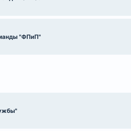
оманды "ФПиП"
ужбы"