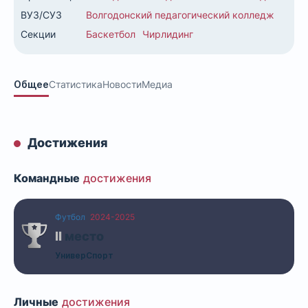
ВУЗ/СУЗ
Волгодонский педагогический колледж
Секции
Баскетбол
Чирлидинг
Общее
Статистика
Новости
Медиа
Достижения
Командные
достижения
Футбол
2024-2025
II
место
УниверСпорт
Личные
достижения