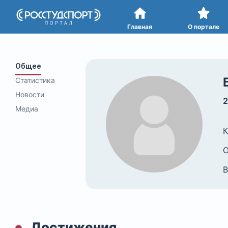
Портал
студенческого спорта
Главная
О портале
Общее
Статистика
Новости
2
Медиа
К
О
В
Достижения