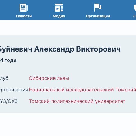
Новости
Медиа
Организации
Л
Буйневич Александр Викторович
4 года
луб
Сибирские львы
рганизация
Национальный исследовательский Томский
УЗ/СУЗ
Томский политехнический университет