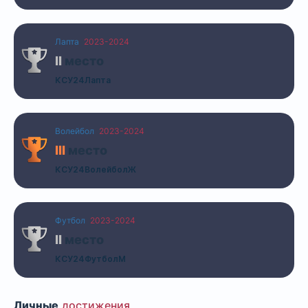
Лапта
2023-2024
II
место
КСУ24Лапта
Волейбол
2023-2024
III
место
КСУ24ВолейболЖ
Футбол
2023-2024
II
место
КСУ24ФутболМ
Личные
достижения