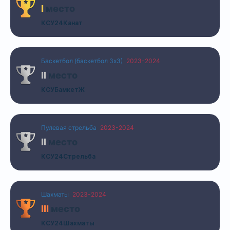
I
место
КСУ24Канат
Баскетбол (баскетбол 3х3)
2023-2024
II
место
КСУБамкетЖ
Пулевая стрельба
2023-2024
II
место
КСУ24Стрельба
Шахматы
2023-2024
III
место
КСУ24Шахматы