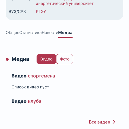
энергетический университет
ВУЗ/СУЗ
КГЭУ
Общее
Статистика
Новости
Медиа
Медиа
Видео
Фото
Видео
спортсмена
Список видео пуст
Видео
клуба
Все видео