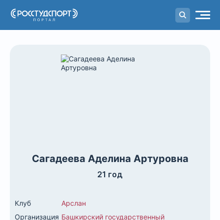
Портал
студенческого спорта
Сагадеева Аделина Артуровна
21 год
Клуб
Арслан
Организация
Башкирский государственный