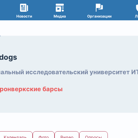
Новости
Медиа
Организации
Л
dogs
альный исследовательский университет 
ронверкские барсы
Календарь
Фото
Видео
Опросы