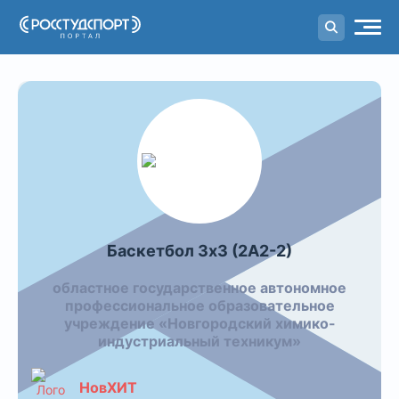
Портал
студенческого спорта
Видео команды: Баскетбол 3х3
Баскетбол 3х3 (2А2-2)
областное государственное автономное
профессиональное образовательное
учреждение «Новгородский химико-
индустриальный техникум»
НовХИТ