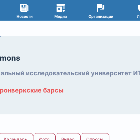
Новости
Медиа
Организации
Л
emons
альный исследовательский университет 
ронверкские барсы
Календарь
Фото
Видео
Опросы