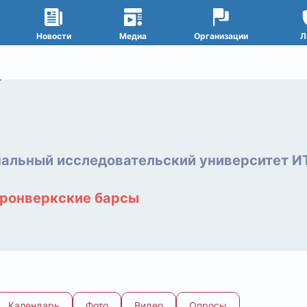
Новости
Медиа
Организации
Л
альный исследовательский университет 
ронверкские барсы
Календарь
Фото
Видео
Опросы