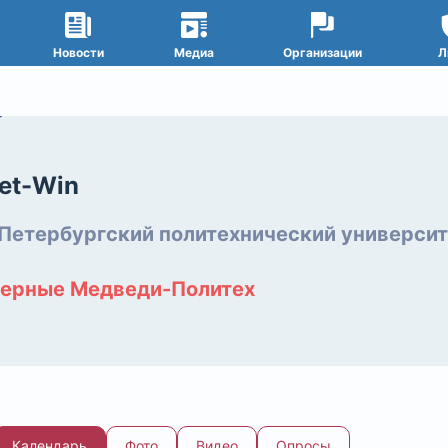
Новости
Медиа
Организации
Л
Win
et-Win
Петербургский политехнический университ
ерные Медведи-Политех
Календарь
Фото
Видео
Опросы