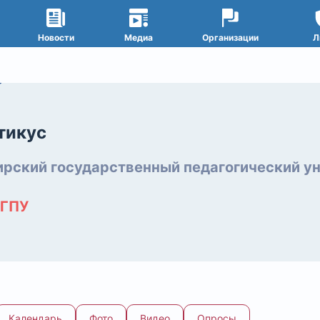
Новости
Медиа
Организации
Л
тикус
рский государственный педагогический у
ГПУ
Календарь
Фото
Видео
Опросы