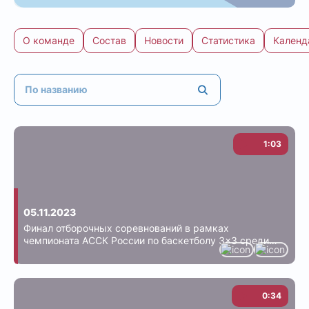
О команде
Состав
Новости
Статистика
Календ
1:03
05.11.2023
Финал отборочных соревнований в рамках
чемпионата АССК России по баскетболу 3×3 среди
юношей
0:34