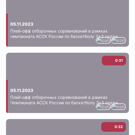
05.11.2023
Плей-офф отборочных соревнований в рамках
чемпионата АССК России по баскетболу 3×3 среди
юношей
0:31
05.11.2023
Плей-офф отборочных соревнований в рамках
Чемпионата АССК России по баскетболу 3х3 среди
юношей
0:32