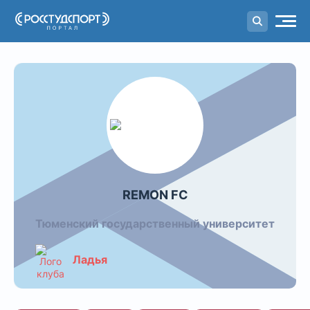
Портал
студенческого спорта
REMON FC
Тюменский государственный университет
Ладья