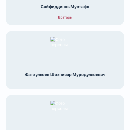
Сайфиддинов Мустафо
Вратарь
Фатхуллоев Шохписар Муродуллоевич