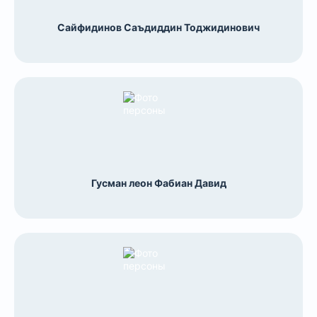
Сайфидинов Саъдиддин Тоджидинович
Гусман леон Фабиан Давид