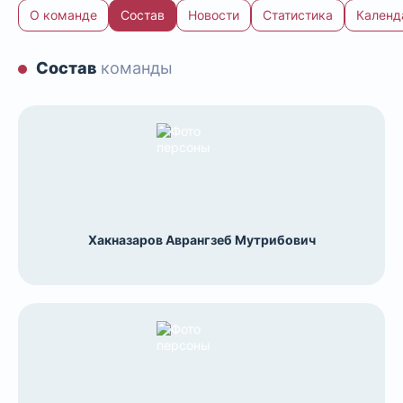
О команде
Состав
Новости
Статистика
Календ
Состав
команды
Хакназаров Аврангзеб Мутрибович