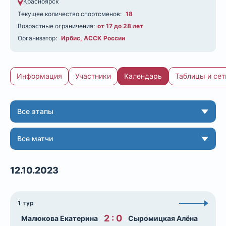
Красноярск
Текущее количество спортсменов:
18
Возрастные ограничения:
от 17 до 28 лет
Организатор:
Ирбис
,
АССК России
Информация
Участники
Календарь
Таблицы и сет
Календарь по дате и по турам
Все этапы
Все матчи
12.10.2023
1 тур
2 : 0
Малюкова Екатерина
Сыромицкая Алёна