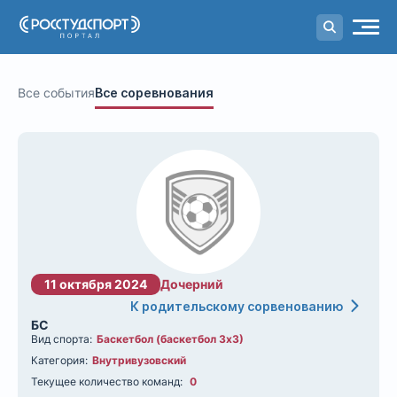
Портал
студенческого спорта
Все события
Все соревнования
11 октября 2024
Дочерний
К родительскому сорвенованию
БС
Вид спорта:
Баскетбол (баскетбол 3х3)
Категория:
Внутривузовский
Текущее количество команд:
0