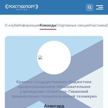
Портал
студенческого спорта
О клубе
Информация
Команды
Спортивные секции
Участники
Краевое государственное бюджетное
профессиональное образовательное
учреждение «Советско-Гаванский
промышленно-технологический техникум»
Авангард