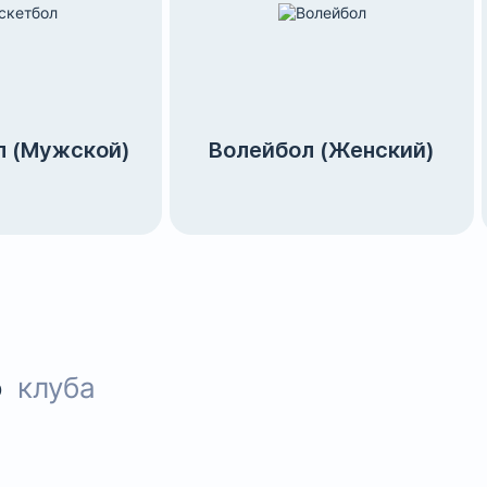
л (Мужской)
Волейбол (Женский)
о
клуба