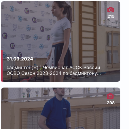
215
31.03.2024
бадминтон(ж) | Чемпионат АССК России|
ООВО Сезон 2023-2024 по бадминтону
среди женщин| Энерго
298