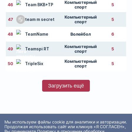
Компьютерный
46
Team BKB+TP
5
спорт
Компьютерный
47
team m secret
5
спорт
48
TeamName
Волейбол
6
Компьютерный
49
Teamspi RT
5
спорт
Компьютерный
50
TripleSix
5
спорт
Загрузить ещё
Мы используем файлы cookie для аналитики и авторизации.
Продолжая использовать сайт или кликнув «Я СОГЛАСЕН»,
Вы принимаете
Политику в отношении обработки