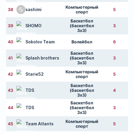
Компьютерный
38
sashimi
5
спорт
Баскетбол
39
SHOMO
(баскетбол
3
3х3)
40
Sokolov Team
Волейбол
6
Баскетбол
41
Splash brothers
(баскетбол
3
3х3)
Компьютерный
42
Starie52
5
спорт
Баскетбол
43
TDS
(баскетбол
4
3х3)
Баскетбол
44
TDS
(баскетбол
3
3х3)
Компьютерный
45
Team Atlants
5
спорт