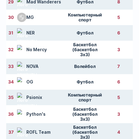
29
Mad Wanderers
Футбол
8
Компьютерный
30
MG
5
спорт
31
NER
Футбол
6
Баскетбол
32
No Mercy
(баскетбол
3
3х3)
33
NOVA
Волейбол
7
34
OG
Футбол
6
Компьютерный
35
Psionix
5
спорт
Баскетбол
36
Python's
(баскетбол
3
3х3)
Баскетбол
37
ROFL Team
(баскетбол
4
3х3)