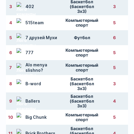
Баскетбол
3
402
(баскетбол
3
3х3)
Компьютерный
4
515team
5
спорт
5
7 друзей Мухи
Футбол
6
Компьютерный
6
777
5
спорт
Alo menya
Компьютерный
7
5
спорт
slishno?
Баскетбол
8
B-word
(баскетбол
3
3х3)
Баскетбол
9
Ballers
(баскетбол
4
3х3)
Компьютерный
10
Big Chunk
5
спорт
Баскетбол
11
Brick Brothers
(баскетбол
4