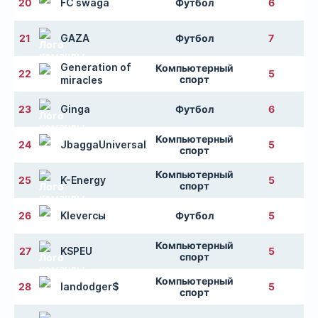
20
FC swaga
Футбол
6
21
GAZA
Футбол
7
Generation of
Компьютерный
22
5
спорт
miracles
23
Ginga
Футбол
6
Компьютерный
24
JbaggaUniversal
5
спорт
Компьютерный
25
K-Energy
5
спорт
26
Kleverсы
Футбол
5
Компьютерный
27
KSPEU
5
спорт
Компьютерный
28
landodger$
5
спорт