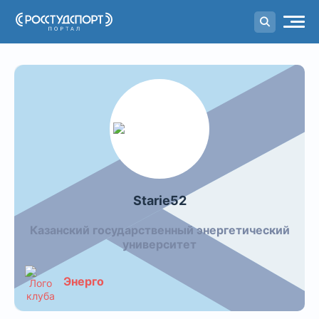
Портал
студенческого спорта
Команда Starie52
Starie52
Казанский государственный энергетический
университет
Энерго