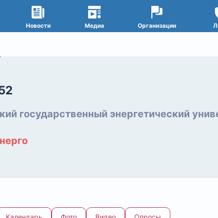
Новости
Медиа
Организации
Л
e52
кий государственный энергетический унив
нерго
Календарь
Фото
Видео
Опросы