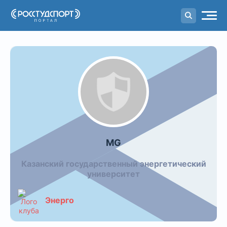
Портал
студенческого спорта
Команда MG
MG
Казанский государственный энергетический
университет
Энерго