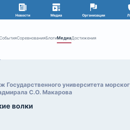
Новости
Медиа
Организации
Л
События
Соревнования
Блоги
Медиа
Достижения
ж Государственного университета морског
адмирала С.О. Макарова
ие волки