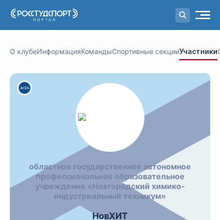
Портал
студенческого спорта
О клубе
Информация
Команды
Спортивные секции
Участники
областное государственное автономное
профессиональное образовательное
учреждение «Новгородский химико-
индустриальный техникум»
НовХИТ