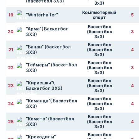
(баскетбол 3Х3)
3х3)
Компьютерный
19
"Winterhalter"
5
спорт
Баскетбол
"Арма"( Баскетбол
20
(баскетбол
3
3Х3)
3х3)
Баскетбол
"Банан" (баскетбол
21
(баскетбол
4
3Х3)
3х3)
Баскетбол
"Геймеры" (баскетбол
22
(баскетбол
3
3Х3)
3х3)
Баскетбол
"Кириешки"(
23
(баскетбол
4
Баскетбол 3Х3)
3х3)
Баскетбол
"Команда"( Баскетбол
24
(баскетбол
4
3Х3)
3х3)
Баскетбол
"Комета" (баскетбол
25
(баскетбол
4
3Х3)
3х3)
Баскетбол
"Крокодилы"