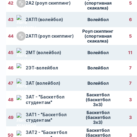
42
2А2 (роуп скиппинг)
(спортивная
5
скакалка)
43
2АТП (волейбол)
Волейбол
6
Роуп скиппинг
44
2АТП (роуп скиппинг)
(спортивная
5
скакалка)
45
2МТ (волейбол)
Волейбол
11
46
2ЭТ-волейбол
Волейбол
7
47
3АТ (волейбол)
Волейбол
7
Баскетбол
3АТ - "Баскетбол
48
(баскетбол
3
студентам"
3х3)
Баскетбол
3АТ1 - "Баскетбол
49
(баскетбол
3
студентам"
3х3)
Баскетбол
3АТ2 - "Баскетбол
50
(баскетбол
3