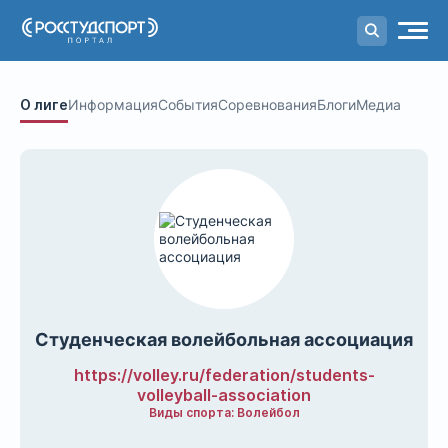
Портал
студенческого спорта
О лиге
Информация
События
Соревнования
Блоги
Медиа
Студенческая волейбольная ассоциация
https://volley.ru/federation/students-
volleyball-association
Виды спорта: Волейбол