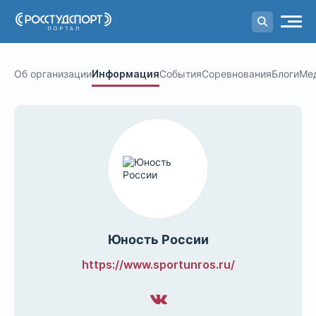
Портал
студенческого спорта
Об организации
Информация
События
Соревнования
Блоги
Ме
Юность России
https://www.sportunros.ru/