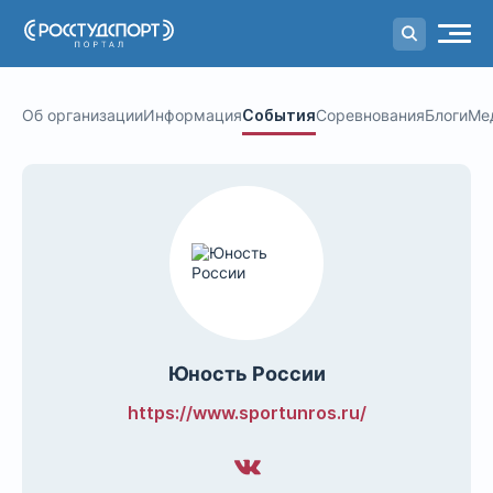
Портал
студенческого спорта
Об организации
Информация
События
Соревнования
Блоги
Ме
Юность России
https://www.sportunros.ru/