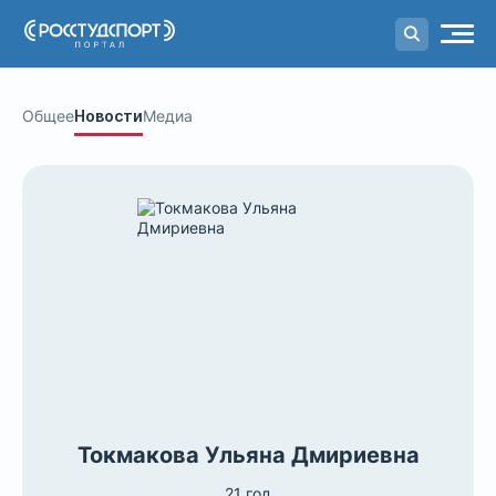
Портал
студенческого спорта
Общее
Новости
Медиа
Токмакова Ульяна Дмириевна
21 год