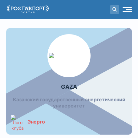
Портал
студенческого спорта
GAZA
Казанский государственный энергетический
университет
Энерго