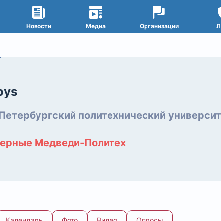
Новости
Медиа
Организации
Л
oys
Петербургский политехнический университ
ерные Медведи-Политех
Календарь
Фото
Видео
Опросы